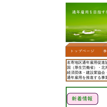
名寄地区通年雇用促進
国（厚生労働省）・北
経済団体・建設業協会
通年雇用を推進する事